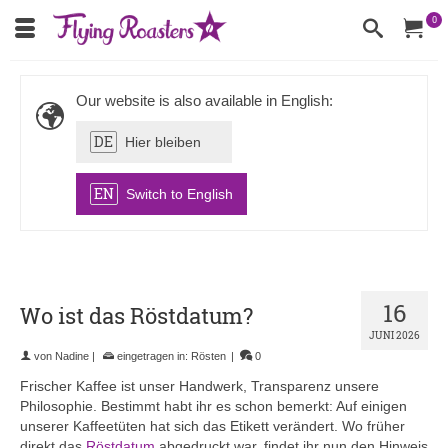
0
Our website is also available in English:
DE
Hier bleiben
EN
Switch to English
16
Wo ist das Röstdatum?
JUNI 2026
von
Nadine
|
eingetragen in:
Rösten
|
0
Frischer Kaffee ist unser Handwerk, Transparenz unsere
Philosophie. Bestimmt habt ihr es schon bemerkt: Auf einigen
unserer Kaffeetüten hat sich das Etikett verändert. Wo früher
direkt das
Röstdatum
abgedruckt war, findet ihr nun den Hinweis