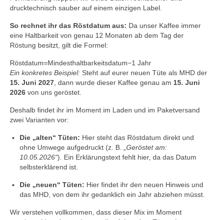
drucktechnisch sauber auf einem einzigen Label.
So rechnet ihr das Röstdatum aus:
Da unser Kaffee immer
eine Haltbarkeit von genau 12 Monaten ab dem Tag der
Röstung besitzt, gilt die Formel:
Rö
stdatum
=
Mindesthaltbarkeitsdatum
−
1
Jahr
Ein konkretes Beispiel:
Steht auf eurer neuen Tüte als MHD der
15. Juni 2027
, dann wurde dieser Kaffee genau am
15. Juni
2026
von uns geröstet.
Deshalb findet ihr im Moment im Laden und im Paketversand
zwei Varianten vor:
Die „alten“ Tüten:
Hier steht das Röstdatum direkt und
ohne Umwege aufgedruckt (z. B.
„Geröstet am:
10.05.2026“
). Ein Erklärungstext fehlt hier, da das Datum
selbsterklärend ist.
Die „neuen“ Tüten:
Hier findet ihr den neuen Hinweis und
das MHD, von dem ihr gedanklich ein Jahr abziehen müsst.
Wir verstehen vollkommen, dass dieser Mix im Moment