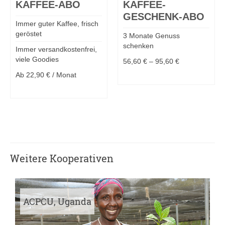
KAFFEE-ABO
KAFFEE-
GESCHENK-ABO
Immer guter Kaffee, frisch
geröstet
3 Monate Genuss
schenken
Immer versandkostenfrei,
viele Goodies
56,60
€
–
95,60
€
Ab
22,90
€
/ Monat
MEHR DAZU
MEHR DAZU
Weitere Kooperativen
ACPCU, Uganda