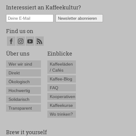
Interessiert an Kaffeekultur?
Find us on
Über uns
Einblicke
Wer wir sind
Kaffeeläden
/ Cafés
Direkt
Kaffee-Blog
Ökologisch
FAQ
Hochwertig
Kooperativen
Solidarisch
Kaffeekurse
Transparent
Wo trinken?
Brew it yourself