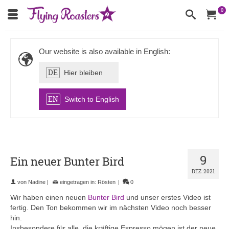
0
Our website is also available in English:
DE
Hier bleiben
EN
Switch to English
9
Ein neuer Bunter Bird
DEZ. 2021
von
Nadine
|
eingetragen in:
Rösten
|
0
Wir haben einen neuen
Bunter Bird
und unser erstes Video ist
fertig. Den Ton bekommen wir im nächsten Video noch besser
hin.
Insbesondere für alle, die kräftige Espresso mögen ist der neue