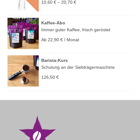
10,60
€
–
20,70
€
Kaffee-Abo
Immer guter Kaffee, frisch geröstet
Ab
22,90
€
/ Monat
Barista-Kurs
Schulung an der Siebträgermaschine
126,50
€