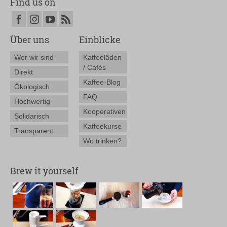
Find us on
Über uns
Einblicke
Wer wir sind
Kaffeeläden
/ Cafés
Direkt
Kaffee-Blog
Ökologisch
FAQ
Hochwertig
Kooperativen
Solidarisch
Kaffeekurse
Transparent
Wo trinken?
Brew it yourself