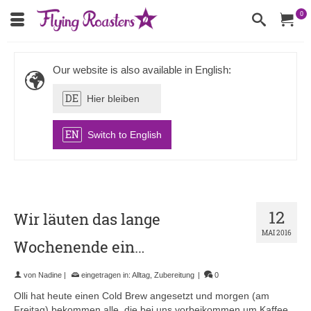
0
Our website is also available in English:
DE
Hier bleiben
EN
Switch to English
12
Wir läuten das lange
MAI 2016
Wochenende ein…
von
Nadine
|
eingetragen in:
Alltag
,
Zubereitung
|
0
Olli hat heute einen Cold Brew angesetzt und morgen (am
Freitag) bekommen alle, die bei uns vorbeikommen um Kaffee