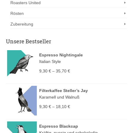
Roasters United
Rösten
Zubereitung
Unsere Bestseller
Espresso Nightingale
Italian Style
9,30
€
–
35,70
€
Filterkaffee Steller’s Jay
Karamell und Walnuß
9,30
€
–
18,10
€
Espresso Blackcap
Kräftig, nussig und schokoladig