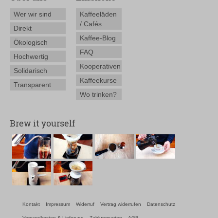
Wer wir sind
Kaffeeläden
/ Cafés
Direkt
Kaffee-Blog
Ökologisch
FAQ
Hochwertig
Kooperativen
Solidarisch
Kaffeekurse
Transparent
Wo trinken?
Brew it yourself
Kontakt
Impressum
Widerruf
Vertrag widerrufen
Datenschutz
Versandkosten & Lieferung
Zahlungsarten
AGB