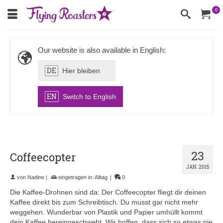
0
Our website is also available in English:
DE
Hier bleiben
EN
Switch to English
23
Coffeecopter
JAN. 2015
von
Nadine
|
eingetragen in:
Alltag
|
0
Die Kaffee-Drohnen sind da: Der Coffeecopter fliegt dir deinen
Kaffee direkt bis zum Schreibtisch. Du musst gar nicht mehr
weggehen. Wunderbar von Plastik und Papier umhüllt kommt
dein Kaffee hereingeschwebt. Wir hoffen, dass sich so etwas nie