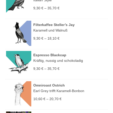
Italian Style
9,30
€
–
35,70
€
Filterkaffee Steller’s Jay
Karamell und Walnuß
9,30
€
–
18,10
€
Espresso Blackcap
Kräftig, nussig und schokoladig
9,30
€
–
35,70
€
Omniroast Ostrich
Earl Grey trifft Karamell-Bonbon
10,60
€
–
20,70
€