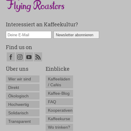
Interessiert an Kaffeekultur?
Find us on
Über uns
Einblicke
Wer wir sind
Kaffeeläden
/ Cafés
Direkt
Kaffee-Blog
Ökologisch
FAQ
Hochwertig
Kooperativen
Solidarisch
Kaffeekurse
Transparent
Wo trinken?