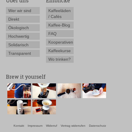
Über uns
Einblicke
Wer wir sind
Kaffeeläden
/ Cafés
Direkt
Kaffee-Blog
Ökologisch
FAQ
Hochwertig
Kooperativen
Solidarisch
Kaffeekurse
Transparent
Wo trinken?
Brew it yourself
Kontakt
Impressum
Widerruf
Vertrag widerrufen
Datenschutz